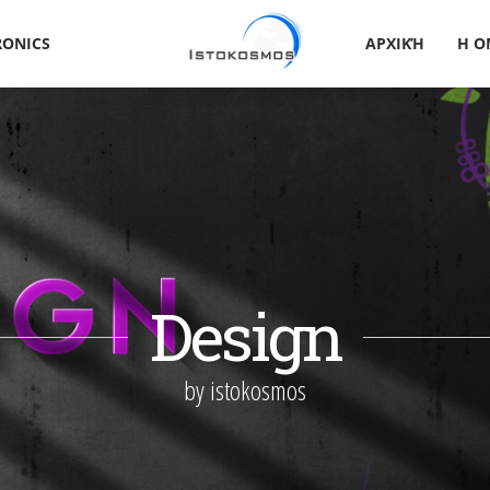
RONICS
ΑΡΧΙΚΉ
Η Ο
Design
by istokosmos