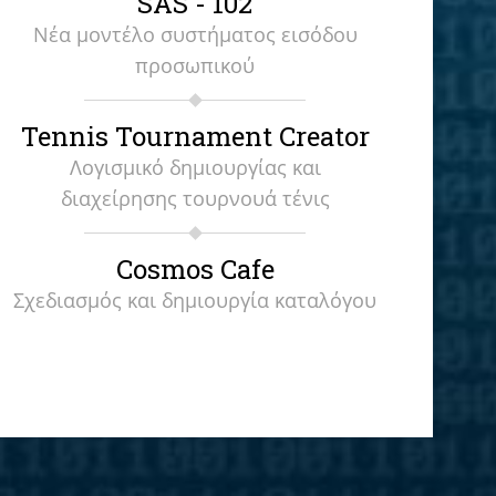
SAS - 102
Νέα μοντέλο συστήματος εισόδου
προσωπικού
Tennis Tournament Creator
Λογισμικό δημιουργίας και
διαχείρησης τουρνουά τένις
Cosmos Cafe
Σχεδιασμός και δημιουργία καταλόγου